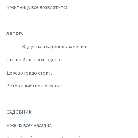
В житницу все возвратится.
АВТОР.
Вдруг наш садовник заметил
Пышной листвою одето
Дерево гордо стоит,
Ветер в листве шелестит.
САДОВНИК.
Я же их всех насадил,