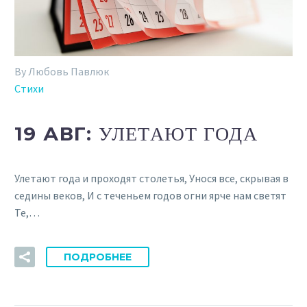
By Любовь Павлюк
Стихи
19 АВГ:
УЛЕТАЮТ ГОДА
Улетают года и проходят столетья, Унося все, скрывая в
седины веков, И с теченьем годов огни ярче нам светят
Те,…
ПОДРОБНЕЕ