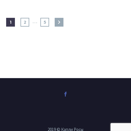
…
1
2
5
2019 © Капли Росы