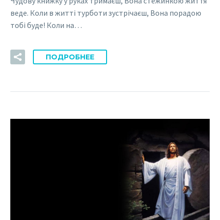
Чудову книжку у руках тримаєш, Вона стежинкою життя
веде. Коли в життi турботи зустрiчаєш, Вона порадою
тобi буде! Коли на…
ПОДРОБНЕЕ