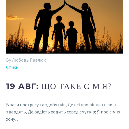
By Любовь Павлюк
Стихи
19 АВГ:
ЩО ТАКЕ СIМ’Я?
В часи прогресу та здобуткiв, Де всi про рiвнiсть лиш
твердять, Де радiсть ходить серед смуткiв; Я про сiм’ю
хочу…