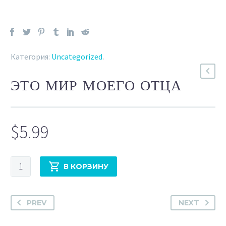
Категория:
Uncategorized
.
ЭТО МИР МОЕГО ОТЦА
$
5.99
Количество
В КОРЗИНУ
Это
мир
моего
PREV
NEXT
Отца