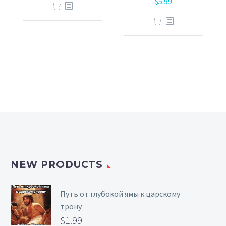
$
5.99
NEW PRODUCTS
Путь от глубокой ямы к царскому
трону
$
1.99